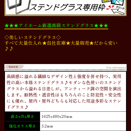
★★★アイホーム厳選高級ステンドグラス★★★
◇美しいステンドグラス◇
すべて大量仕入れ★自社在庫★大量販売★だから安い
♪♪
高級感に溢れる繊細なデザイン性と強度を併せ持つ、実用
性の高い本格ステンドグラス♪モダンな色使いのステンド
グラスから溢れる日差しが、アンティーク調の空間を演出
します。断熱性・遮音性はもちろんのこと防犯性・安全性
にも優れ、屋内・屋外どちらも対応した用途多彩なステン
ドグラス♪
高さx巾x厚さ
1625x480x20mm
強化ガラス厚さ
3.2mm