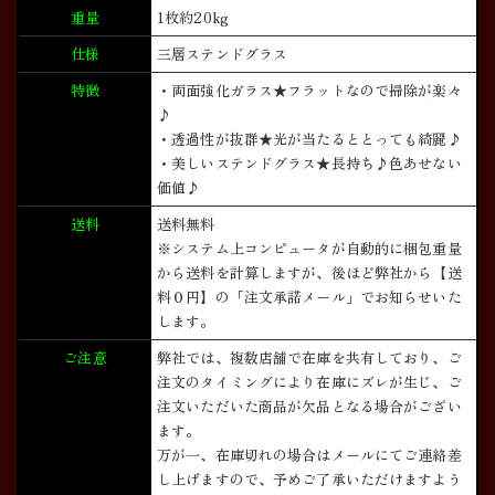
重量
1枚約20kg
仕様
三層ステンドグラス
特徴
・両面強化ガラス★フラットなので掃除が楽々
♪
・透過性が抜群★光が当たるととっても綺麗♪
・美しいステンドグラス★長持ち♪色あせない
価値♪
送料
送料無料
※システム上コンピュータが自動的に梱包重量
から送料を計算しますが、後ほど弊社から【送
料０円】の「注文承諾メール」でお知らせいた
します。
ご注意
弊社では、複数店舗で在庫を共有しており、ご
注文のタイミングにより在庫にズレが生じ、ご
注文いただいた商品が欠品となる場合がござい
ます。
万が一、在庫切れの場合はメールにてご連絡差
し上げますので、予めご了承いただけますよう