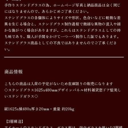
手作りステンドグラスの為、ホームページ写真と納品商品は全く同じ
にはなりませんので、あらかじめご了承ください。
ステンドグラスの各個体によりサイズや形状、色合いなどに軽微な差
異を生じる場合と、ステンドグラス制作過程で微細な異物の混入や細
かな傷がつく場合がありますが、これらはステンドグラスとしての持
ち味であり、職人が手間をかけて一つ一つ製作した証でもあります。
ステンドグラス商品としての不良ではありませんのでご了承くださ
い。
商品情報
こちらの商品は入荷の予定がないため在庫限りの販売になります
◇ステンドグラス1625x480mmデザインパネル材料雑貨窓ドア壁美し
いステンドガラス◇
縦1625x横480x厚さ20mm・重量 約20kg
【3層構造】
アイホームのステンドグラス ガラス板は、強化ガラスを用いた3層構